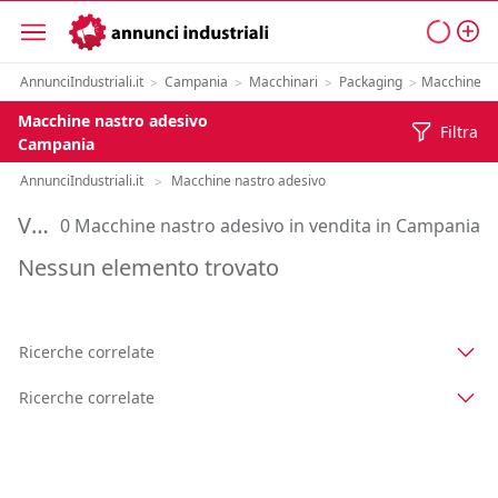
AnnunciIndustriali.it
Campania
Macchinari
Packaging
Macchine na
>
>
>
>
Macchine nastro adesivo
Filtra
Campania
AnnunciIndustriali.it
Macchine nastro adesivo
>
Vendita Macchine nastro adesivo in Campania
0 Macchine nastro adesivo in vendita in Campania
Nessun elemento trovato
Ricerche correlate
Ricerche correlate