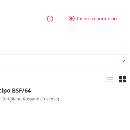
bili
Aziende e quote
Tutti gli annunci
Come funziona
Inserisci annuncio
tipo BSF/64
Corigliano-Rossano
(Cosenza)