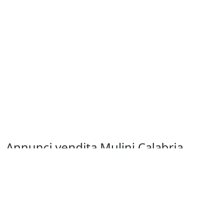
Annunci vendita Mulini Calabria
Hai già sentito altri dire "compro Mulini on line", ma non hai an
venditore.
Scopri i migliori annunci di usato Mulini Calabria su Annunci Ind
trezzature usate.