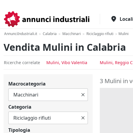
Il portale italiano per l'industria
Local
AnnunciIndustriali.it
Calabria
Macchinari
Riciclaggio rifiuti
Mulini
>
>
>
>
Vendita Mulini in Calabria
Ricerche correlate
Mulini, Vibo Valentia
Mulini, Reggio C
3 Mulini in 
Macrocategoria
Categoria
Tipologia