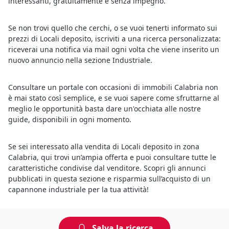
interessanti, gratuitamente e senza impegno.
Se non trovi quello che cerchi, o se vuoi tenerti informato sui
prezzi di Locali deposito, iscriviti a una ricerca personalizzata:
riceverai una notifica via mail ogni volta che viene inserito un
nuovo annuncio nella sezione Industriale.
Consultare un portale con occasioni di immobili Calabria non
è mai stato così semplice, e se vuoi sapere come sfruttarne al
meglio le opportunità basta dare un'occhiata alle nostre
guide, disponibili in ogni momento.
Se sei interessato alla vendita di Locali deposito in zona
Calabria, qui trovi un’ampia offerta e puoi consultare tutte le
caratteristiche condivise dal venditore. Scopri gli annunci
pubblicati in questa sezione e risparmia sull’acquisto di un
capannone industriale per la tua attività!
Salva la ricerca